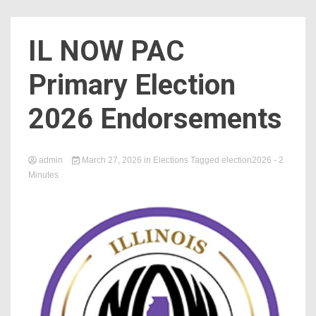
Count
IL NOW PAC
Primary Election
2026 Endorsements
admin
March 27, 2026
in
Elections
Tagged
election2026
- 2
Minutes
NOW