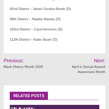
92nd District – Jehan Gordon-Booth (D)
98th District – Natalie Manley (D)
103rd District – Carol Ammons (D)
112th District – Katie Stuart (D)
Post
Previous:
Next:
navigation
Black History Month 2026
April is Sexual Assault
Awareness Month
RELATED POSTS