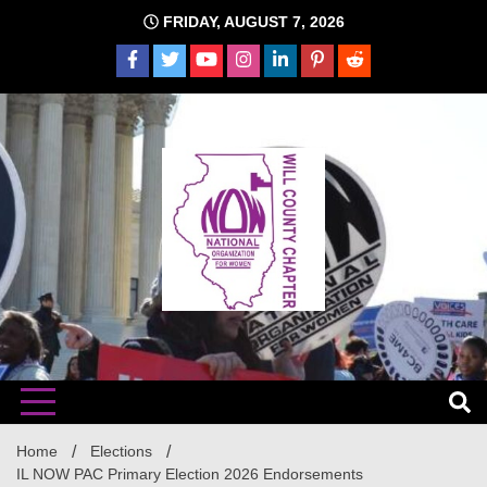
Skip
FRIDAY, AUGUST 7, 2026
to
content
The time is NOW!!!
Will
Home
Elections
IL NOW PAC Primary Election 2026 Endorsements